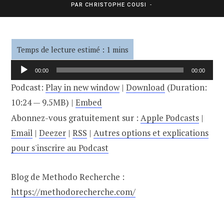
PAR
CHRISTOPHE COUSI
Lecteur
00:00
00:00
audio
Podcast:
Play in new window
|
Download
(Duration:
10:24 — 9.5MB) |
Embed
Abonnez-vous gratuitement sur :
Apple Podcasts
|
Email
|
Deezer
|
RSS
|
Autres options et explications
pour s'inscrire au Podcast
Blog de Methodo Recherche :
https://methodorecherche.com/