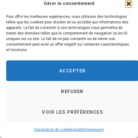
Gérer le consentement
pas correctes, sortez.
Pour offrir les meilleures expériences, nous utilisons des technologies
telles que les cookies pour stocker et/ou accéder aux informations des
Christophe :
D’accord. C’est un bon conseil, oui.
appareils. Le fait de consentir à ces technologies nous permettra de
traiter des données telles que le comportement de navigation ou les ID
uniques sur ce site. Le fait de ne pas consentir ou de retirer son
Marie-Hélène :
Sortez… Oui, parce que je pense
consentement peut avoir un effet négatif sur certaines caractéristiques
et fonctions.
qu’un logiciel, pour moi, c’est comme un micro-
ondes, ça doit juste me pouvoir… ça doit faire en
ACCEPTER
sorte que le processus est fait de manière plus
efficace sauf que si ça devient trop compromettant
sur le plan méthodologique, out, on sort de là, oui.
REFUSER
Christophe :
D’accord.
Justement, ma question
VOIR LES PRÉFÉRENCES
suivante, c’est quelles sont les fonctions de ces
logiciels notamment de NVivo ? Et une question qui
Déclaration de confidentialité
Impressum
était tirée de votre site web, de votre excellent site