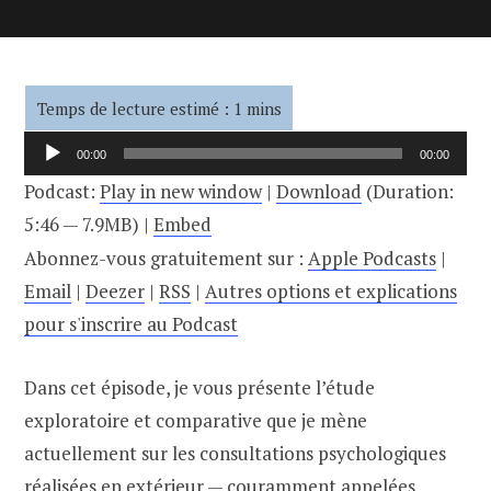
Lecteur
00:00
00:00
audio
Podcast:
Play in new window
|
Download
(Duration:
5:46 — 7.9MB) |
Embed
Abonnez-vous gratuitement sur :
Apple Podcasts
|
Email
|
Deezer
|
RSS
|
Autres options et explications
pour s'inscrire au Podcast
Dans cet épisode, je vous présente l’étude
exploratoire et comparative que je mène
actuellement sur les consultations psychologiques
réalisées en extérieur — couramment appelées