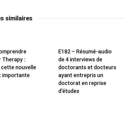
es similaires
Comprendre
E182 – Résumé-audio
r Therapy :
de 4 interviews de
 cette nouvelle
doctorants et docteurs
t importante
ayant entrepris un
doctorat en reprise
d’études