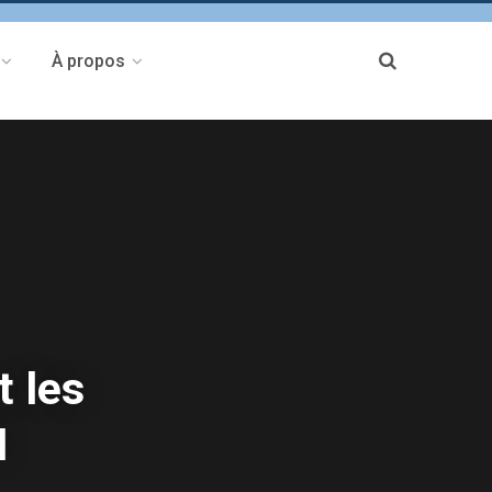
À propos
 les
M