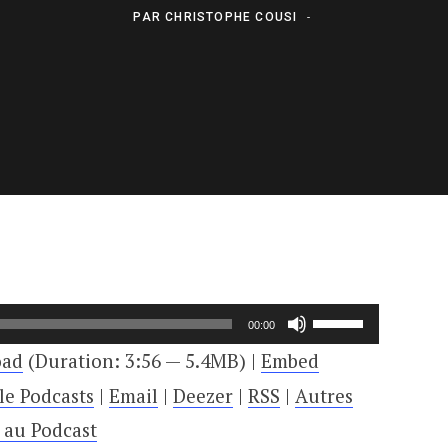
PAR
CHRISTOPHE COUSI
Utilisez
00:00
les
oad
(Duration: 3:56 — 5.4MB) |
Embed
flèches
le Podcasts
|
Email
|
Deezer
|
RSS
|
Autres
haut/bas
e au Podcast