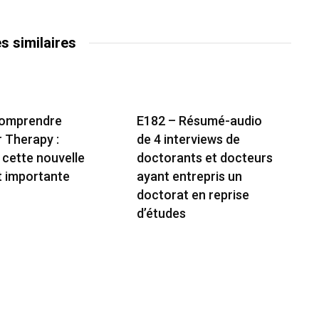
es similaires
Comprendre
E182 – Résumé-audio
r Therapy :
de 4 interviews de
 cette nouvelle
doctorants et docteurs
t importante
ayant entrepris un
doctorat en reprise
d’études