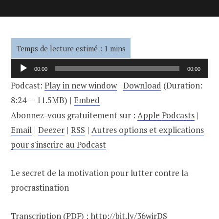
Lecteur
00:00
00:00
audio
Podcast:
Play in new window
|
Download
(Duration:
8:24 — 11.5MB) |
Embed
Abonnez-vous gratuitement sur :
Apple Podcasts
|
Email
|
Deezer
|
RSS
|
Autres options et explications
pour s'inscrire au Podcast
Le secret de la motivation pour lutter contre la
procrastination
Transcription (PDF) :
http://bit.ly/36wirDS