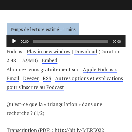
Lecteur
00:00
00:00
audio
Podcast:
Play in new window
|
Download
(Duration:
2:48 — 3.9MB) |
Embed
Abonnez-vous gratuitement sur :
Apple Podcasts
|
Email
|
Deezer
|
RSS
|
Autres options et explications
pour s'inscrire au Podcast
Qu’est-ce que la « triangulation » dans une
recherche ? (1/2)
Transcription (PDF) :
http://bit.ly/MERE022