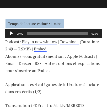
Lecteur
00:00
00:00
audio
Podcast:
Play in new window
|
Download
(Duration:
2:49 — 3.9MB) |
Embed
Abonnez-vous gratuitement sur :
Apple Podcasts
|
Email
|
Deezer
|
RSS
|
Autres options et explications
pour s'inscrire au Podcast
Application des 4 catégories de littérature à inclure
dans vos écrits (1/2)
Transcription (PDF) :
http://bit.ly/MERE013