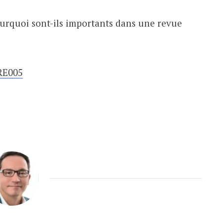
pour
augmenter
pourquoi sont-ils importants dans une revue
ou
diminuer
le
ERE005
volume.