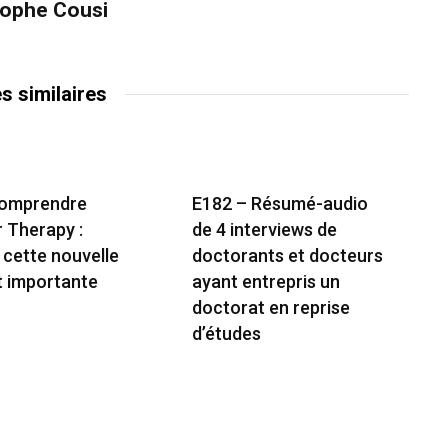
tophe Cousi
es similaires
Comprendre
E182 – Résumé-audio
r Therapy :
de 4 interviews de
 cette nouvelle
doctorants et docteurs
t importante
ayant entrepris un
doctorat en reprise
d’études