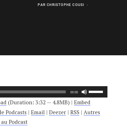
PAR
CHRISTOPHE COUSI
Utilisez
00:00
les
oad
(Duration: 3:32 — 4.8MB) |
Embed
flèches
le Podcasts
|
Email
|
Deezer
|
RSS
|
Autres
haut/bas
e au Podcast