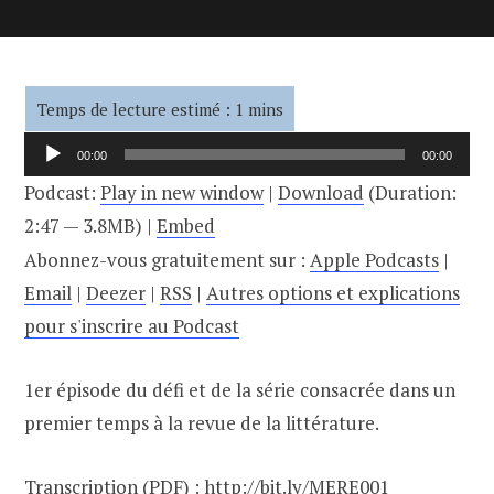
Lecteur
00:00
00:00
audio
Podcast:
Play in new window
|
Download
(Duration:
2:47 — 3.8MB) |
Embed
Abonnez-vous gratuitement sur :
Apple Podcasts
|
Email
|
Deezer
|
RSS
|
Autres options et explications
pour s'inscrire au Podcast
1er épisode du défi et de la série consacrée dans un
premier temps à la revue de la littérature.
Transcription (PDF) :
http://bit.ly/MERE001