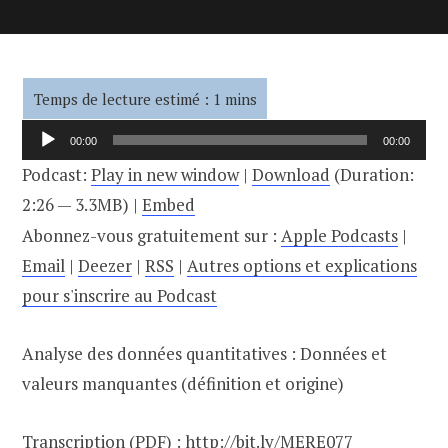
Lecteur
00:00
00:00
audio
Podcast:
Play in new window
|
Download
(Duration:
2:26 — 3.3MB) |
Embed
Abonnez-vous gratuitement sur :
Apple Podcasts
|
Email
|
Deezer
|
RSS
|
Autres options et explications
pour s'inscrire au Podcast
Analyse des données quantitatives : Données et
valeurs manquantes (définition et origine)
Transcription (PDF) :
http://bit.ly/MERE077