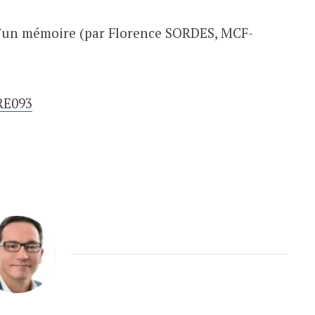
pour
augmenter
 d’un mémoire (par Florence SORDES, MCF-
ou
diminuer
le
ERE093
volume.