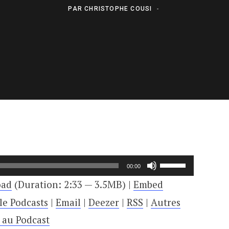
PAR
CHRISTOPHE COUSI
Utilisez
00:00
les
oad
(Duration: 2:33 — 3.5MB) |
Embed
flèches
le Podcasts
|
Email
|
Deezer
|
RSS
|
Autres
haut/bas
e au Podcast