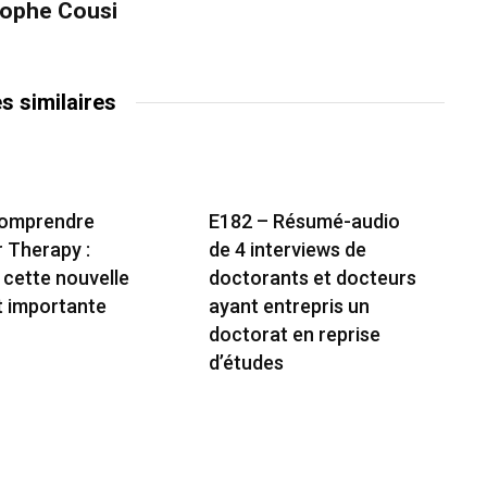
tophe Cousi
es similaires
Comprendre
E182 – Résumé-audio
r Therapy :
de 4 interviews de
 cette nouvelle
doctorants et docteurs
t importante
ayant entrepris un
doctorat en reprise
d’études