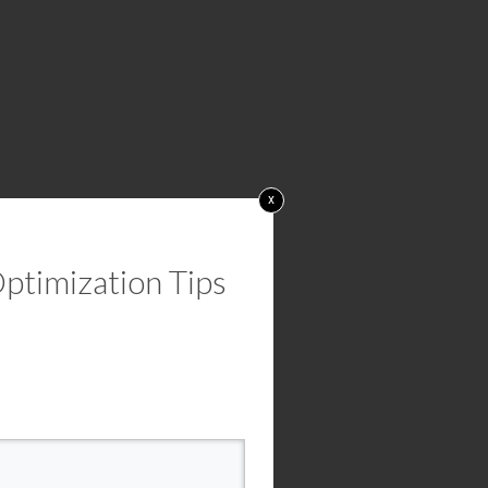
x
ptimization Tips